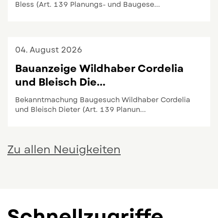
Bless (Art. 139 Planungs- und Baugese...
Zum Eintrag: Bauanzeige Wildhaber Ralph und Sandr
04.
August
2026
Bauanzeige Wildhaber Cordelia
und Bleisch Die...
Bekanntmachung Baugesuch Wildhaber Cordelia
und Bleisch Dieter (Art. 139 Planun...
Zum Eintrag: Bauanzeige Wildhaber Cordelia und Ble
Zu allen Neuigkeiten
Infotext
Schnellzugriffe