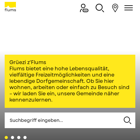
Flums
Direkt zur Hauptnavigation
Direkt zum Inhalt
Direkt zur Suche
Direkt zum Stichwortverzeichnis
Gemeinde Flums
Grüezi z'Flums
Flums bietet eine hohe Lebensqualität,
vielfältige Freizeitmöglichkeiten und eine
lebendige Dorfgemeinschaft. Ob Sie hier
wohnen, arbeiten oder einfach zu Besuch sind
– wir laden Sie ein, unsere Gemeinde näher
kennenzulernen.
Suche