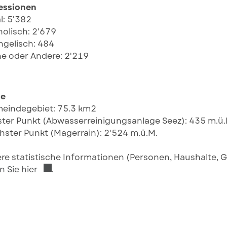
essionen
al: 5'382
holisch: 2'679
ngelisch: 484
e oder Andere: 2'219
he
meindegebiet: 75.3 km2
fster Punkt (Abwasserreinigungsanlage Seez): 435 m.ü.
hster Punkt (Magerrain): 2'524 m.ü.M.
re statistische Informationen (Personen, Haushalte,
Externer Link wird in einem neuen Fenster ge
n Sie hier
.