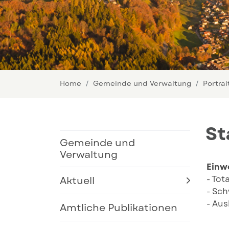
Home
Gemeinde und Verwaltung
Portrai
St
Gemeinde und
Verwaltung
Einw
Aktuell
- Tot
- 
- Aus
Amtliche Publikationen