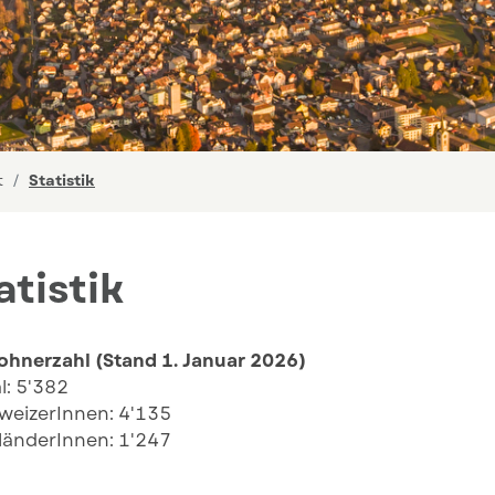
(ausgewählt)
t
Statistik
atistik
ohnerzahl (Stand 1. Januar 2026)
al: 5'382
SchweizerInnen: 4'135
länderInnen: 1'247