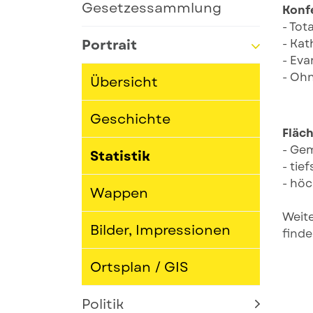
Gesetzessammlung
Konf
- Tot
Portrait
- Kat
- Eva
- Ohn
Übersicht
Geschichte
Fläc
- Ge
Statistik
- tie
(ausgewählt)
- höc
Wappen
Weite
Bilder, Impressionen
finde
Ortsplan / GIS
Politik